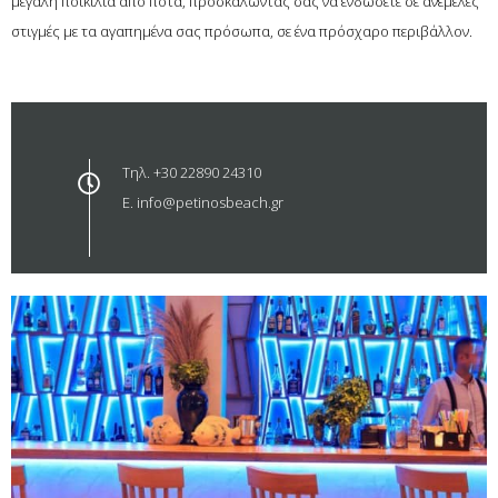
μεγάλη ποικιλία από ποτά, προσκαλώντας σας να ενδώσετε σε ανέμελες
στιγμές με τα αγαπημένα σας πρόσωπα, σε ένα πρόσχαρο περιβάλλον.
Τηλ.
+30 22890 24310
E.
info@petinosbeach.gr