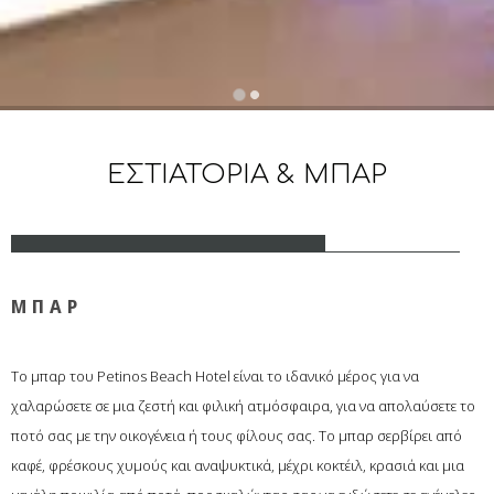
…
ΕΣΤΙΑΤΟΡΙΑ & ΜΠΑΡ
ΜΠΑΡ
Το μπαρ του Petinos Beach Hotel είναι το ιδανικό μέρος για να
χαλαρώσετε σε μια ζεστή και φιλική ατμόσφαιρα, για να απολαύσετε το
ποτό σας με την οικογένεια ή τους φίλους σας. Το μπαρ σερβίρει από
καφέ, φρέσκους χυμούς και αναψυκτικά, μέχρι κοκτέιλ, κρασιά και μια